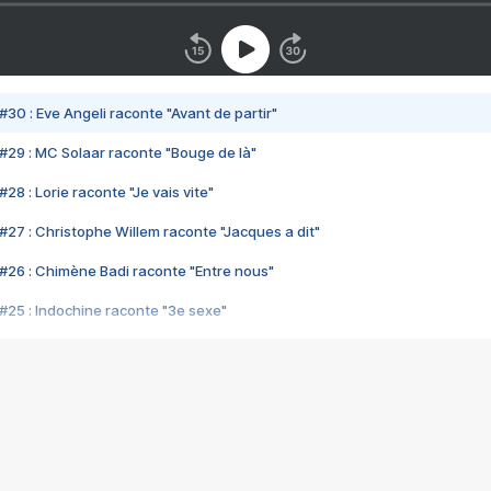
#30 : Eve Angeli raconte "Avant de partir"
#29 : MC Solaar raconte "Bouge de là"
28 : Lorie raconte "Je vais vite"
#27 : Christophe Willem raconte "Jacques a dit"
#26 : Chimène Badi raconte "Entre nous"
#25 : Indochine raconte "3e sexe"
#24 : Zaho raconte "C'est chelou"
#23 : Patrick Bruel raconte "Au café des délices"
#22 : Kyo raconte "Le chemin"
#21 : Nolwenn Leroy raconte "Cassé"