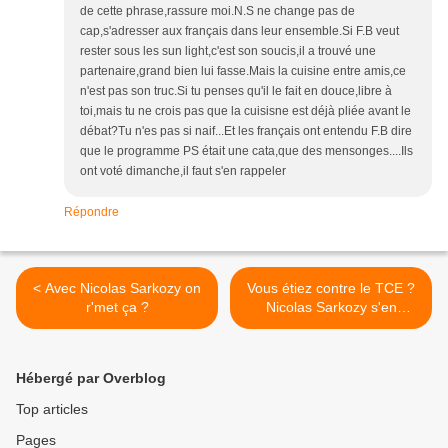
de cette phrase,rassure moi.N.S ne change pas de
cap,s'adresser aux français dans leur ensemble.Si F.B veut
rester sous les sun light,c'est son soucis,il a trouvé une
partenaire,grand bien lui fasse.Mais la cuisine entre amis,ce
n'est pas son truc.Si tu penses qu'il le fait en douce,libre à
toi,mais tu ne crois pas que la cuisisne est déjà pliée avant le
débat?Tu n'es pas si naif...Et les français ont entendu F.B dire
que le programme PS était une cata,que des mensonges....Ils
ont voté dimanche,il faut s'en rappeler
Répondre
< Avec Nicolas Sarkozy on
Vous étiez contre le TCE ?
r'met ça ?
Nicolas Sarkozy s'en
moque Royalement ! >
Hébergé par Overblog
Top articles
Pages