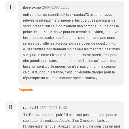
I
ilove oxmo
28/04/2007 12:25
enfin on sort du superficiel<br /> ramina73 et adrien vous
relevez le niveau! merci meme si les quelques partisans de
sarko présent sur ce blog n'auront rien compris... ou pa pris la
peine de lire.<br /> <br /> pour en revenir a la vidéo, je trouve
les propos de sarko nauséabonds, comment une personne
sensée peut elle les accepté sans se poser de question!!<br
/> "les familles noir tiennent moins que les maghrebines" mais
sur quoi se base-t-il pour afirmer une chose pareil, c'est peut
etre génétique... sans parler du ton qu'il a lorsqu'il parle des
turcs, on sent tout le mépris! ce n'est pas un homme comme
ca qu'il faut pour la france, c'est un véritable danger pour la
république<br /> lire le mariane spécial sarkozy
Répondre
R
ramina73
28/04/2007 11:43
"Le Pen orateur hors pair"? Il n'en faut pas beaucoup pour te
subjuguer dis moi,tout s'éclaire,2 ou 3 mots ronflants et
l'affaire est entendue...Allez,soit sincère,tu ne crois pas un mot