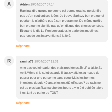
A
Adrien
29/04/2007 07:14
Ramina, dire qu'une personne est bonne oratrice ne signifie
pas qu'on soutient ses idées. Je trouve Sarkozy bon orateur et
pourtant je n'adhère pas à son programme. De même qu'être
bon orateur ne signifie pas qu'on dit que des choses censées.
Et quand je dis Le Pen bon orateur, je parle des meetings,
pas lors de ses interventions à la télé.
Répondre
R
ramina73
28/04/2007 12:31
A ne pas vouloir parler des vrais problèmes,JMLP a fait le 21
Avril.Même si le sujet est ardu,il faut s'y atteler,au risque de
passer pour une personne sans coeur.Mais les bonnes
intentions depuis 40 ans,elles ont été efficaces? Le racisme
est au plus bas?La marche des beurs a vite été oubliée ,alors
il est tant de parler de TOUT
Répondre