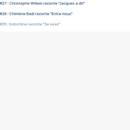
#27 : Christophe Willem raconte "Jacques a dit"
#26 : Chimène Badi raconte "Entre nous"
#25 : Indochine raconte "3e sexe"
#24 : Zaho raconte "C'est chelou"
#23 : Patrick Bruel raconte "Au café des délices"
#22 : Kyo raconte "Le chemin"
#21 : Nolwenn Leroy raconte "Cassé"
#20 : Patrick Hernandez raconte "Born to be alive"
#19 : Lorie raconte "Près de moi"
#18 : Michael Jones raconte "A nos actes manqués" (avec Jean-Jacque
#17 : Khaled raconte "Aïcha"
#16 : Corneille raconte "Parce qu'on vient de loin"
#15 : Indochine raconte "L'aventurier"