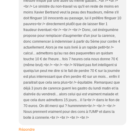
mesure inique par une autre du même gabarit...<br /> <br />
<br /> Le sinistre du non-travail vu qu'il en reste de moins en
moins Xavier Bertrand veut la peau des fraudeurs, même s'il
doit flinguer 10 innocents au passage, lui il préfère flinguer 10
pauvres<br /> directement plutôt que de laisser filer 1
fraudeur éventuel.<br /> <br /> <br /> Donc, cet énérgumène
propose pour remplacer d'augmenter d'un jour la carence,
donc commencer à indemniser à partir du 5ème jour contre 4
actuellement. Alors je me suis livré à un rapide petit<br />
calcul... admettons qu'au ras des paquerettes un quidam
touche 10 € de l'heure... fois 7 heures cela nous donne 70 €
(même brut).<br /> <br /> <br /> N'étant pas fort intelligent si
quelqu'un peut me dire si le fait de perdre 70 € sur la journée
est plus interressant que d'en perdre 40 sur un mois... enfin il
paraitrait que cela sera plus<br /> équitable. Remarquez que
déjà 3 jours de carence guerri les gastro du lundi matin et la
diahrée du vendredi... alors celui qui est vraiment malade et
que cela dure admettons 15 jours... il l'a<br /> dans le fion de
70 euros. On dit merci qui ? hummmmm<br /> <br /> <br />
Nous prennent vraiment pour des cons à l'UMP et dans la
boite à connerie.<br /> <br /> <br /> <br />
Répondre