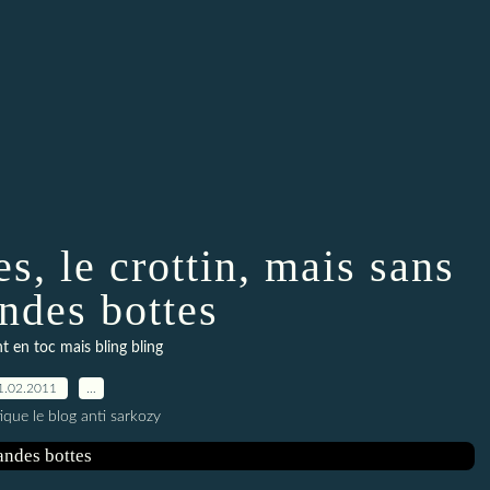
s, le crottin, mais sans
andes bottes
t en toc mais bling bling
1.02.2011
…
ique le blog anti sarkozy