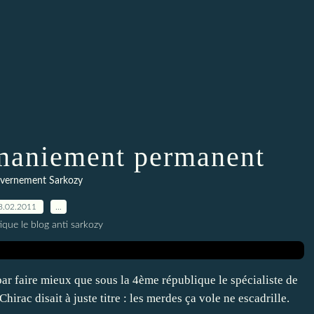
emaniement permanent
uvernement Sarkozy
8.02.2011
…
ique le blog anti sarkozy
par faire mieux que sous la 4ème république le spécialiste de
Chirac disait à juste titre : les merdes ça vole ne escadrille.