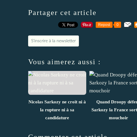
Partager cet article
Repost
0
S'inscrire à la newsletter
Vous aimerez aussi :
Nicolas Sarkozy ne croit ni à
Quand Droopy défe
la rupture ni à sa
Sarkozy la France sort
candidature
mouchoir
Commenter cet article