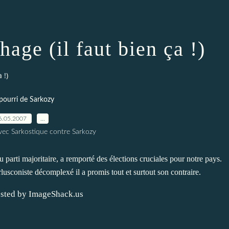
age (il faut bien ça !)
 !)
pourri de Sarkozy
6.05.2007
…
vec Sarkostique contre Sarkozy
 parti majoritaire,
a remporté des élections cruciales pour notre pays.
rlusconiste décomplexé il a promis tout et surtout son contraire
.