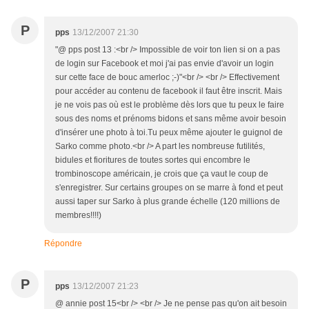
P
pps
13/12/2007 21:30
"@ pps post 13 :<br /> Impossible de voir ton lien si on a pas
de login sur Facebook et moi j'ai pas envie d'avoir un login
sur cette face de bouc amerloc ;-)"<br /> <br /> Effectivement
pour accéder au contenu de facebook il faut être inscrit. Mais
je ne vois pas où est le problème dès lors que tu peux le faire
sous des noms et prénoms bidons et sans même avoir besoin
d'insérer une photo à toi.Tu peux même ajouter le guignol de
Sarko comme photo.<br /> A part les nombreuse futilités,
bidules et fioritures de toutes sortes qui encombre le
trombinoscope américain, je crois que ça vaut le coup de
s'enregistrer. Sur certains groupes on se marre à fond et peut
aussi taper sur Sarko à plus grande échelle (120 millions de
membres!!!!)
Répondre
P
pps
13/12/2007 21:23
@ annie post 15<br /> <br /> Je ne pense pas qu'on ait besoin