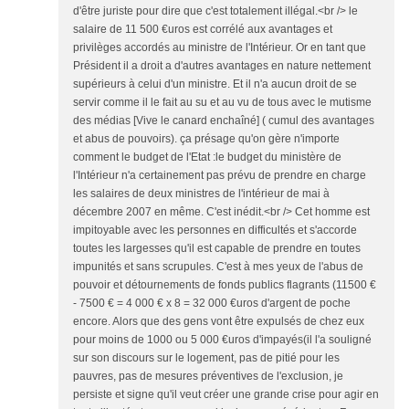
d'être juriste pour dire que c'est totalement illégal.<br /> le
salaire de 11 500 €uros est corrélé aux avantages et
privilèges accordés au ministre de l'Intérieur. Or en tant que
Président il a droit a d'autres avantages en nature nettement
supérieurs à celui d'un ministre. Et il n'a aucun droit de se
servir comme il le fait au su et au vu de tous avec le mutisme
des médias [Vive le canard enchaîné] ( cumul des avantages
et abus de pouvoirs). ça présage qu'on gère n'importe
comment le budget de l'Etat :le budget du ministère de
l'Intérieur n'a certainement pas prévu de prendre en charge
les salaires de deux ministres de l'intérieur de mai à
décembre 2007 en même. C'est inédit.<br /> Cet homme est
impitoyable avec les personnes en difficultés et s'accorde
toutes les largesses qu'il est capable de prendre en toutes
impunités et sans scrupules. C'est à mes yeux de l'abus de
pouvoir et détournements de fonds publics flagrants (11500 €
- 7500 € = 4 000 € x 8 = 32 000 €uros d'argent de poche
encore. Alors que des gens vont être expulsés de chez eux
pour moins de 1000 ou 5 000 €uros d'impayés(il l'a souligné
sur son discours sur le logement, pas de pitié pour les
pauvres, pas de mesures préventives de l'exclusion, je
persiste et signe qu'il veut créer une grande crise pour agir en