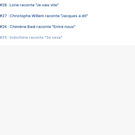
28 : Lorie raconte "Je vais vite"
#27 : Christophe Willem raconte "Jacques a dit"
#26 : Chimène Badi raconte "Entre nous"
#25 : Indochine raconte "3e sexe"
#24 : Zaho raconte "C'est chelou"
#23 : Patrick Bruel raconte "Au café des délices"
#22 : Kyo raconte "Le chemin"
#21 : Nolwenn Leroy raconte "Cassé"
#20 : Patrick Hernandez raconte "Born to be alive"
#19 : Lorie raconte "Près de moi"
#18 : Michael Jones raconte "A nos actes manqués" (avec Jean-Jacque
#17 : Khaled raconte "Aïcha"