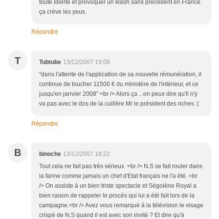
toute liberté et provoquer un klash sans précédent en France.
ça crève les yeux.
Répondre
T
Tubtube
13/12/2007 19:08
"dans l'attente de l'application de sa nouvelle rémunération, il
continue de toucher 11500 € du ministère de l'intérieur, et ce
jusqu'en janvier 2008" <br /> Alors ça ...on peux dire qu'il n'y
va pas avec le dos de la cuillère Mr le président des riches :(
Répondre
B
binoche
13/12/2007 18:22
Tout cela ne fait pas très sérieux. <br /> N.S se fait rouler dans
la farine comme jamais un chef d'Etat français ne l'a été. <br
/> On assiste à un bien triste spectacle et Ségolène Royal a
bien raison de rappeler le procés qui lui a été fait lors de la
campagne.<br /> Avez vous remarquè à la télévision le visage
crispé de N.S quand il est avec son invité ? Et dire qu'à