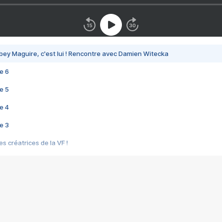
bey Maguire, c'est lui ! Rencontre avec Damien Witecka
e 6
e 5
e 4
e 3
s créatrices de la VF !
e 2
e 1
e Mektoub My Love arrive enfin ! Rencontre avec Shaïn Boumedine et Sal
i : après Toni en famille