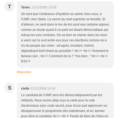
T
Tariec
21/11/2006 15:09
On sent que l'ambiance d'hystérie se calme chez vous, à
l'UMP, cher Stella. Le vernis du chef supréme se fendille. Et
d'ailleurs, on sent dans le ton de ton post une certaine aigreur,
comme un doute quant à ce parti soi disant démocratique qui
refuse les avis contraire. On va bien se marrer dans les mois
à venir car ils sont entre eux pour ces élections comme vis à
vis du peuple qui créve : arrogant, insultant, violent,
stigmatisant bref chiant au possible ! <br /> <br /> Vivement le
fameux soir...<br /> Comment dis tu ? "rira bien..."<br /> <br />
RSV !!
Répondre
S
stella
21/11/2006 14:40
Le candidat de l'UMP sera élu démocratiquement par les
militants. Nous avons déjà reçu la carte pour le vote
électronique avec code secret, pour d'une part approuver ou
désapprouver le programme dès maintenant, et en Janvier
pour élire le candidat.<br /> <br /> Facile de faire de l'intox en