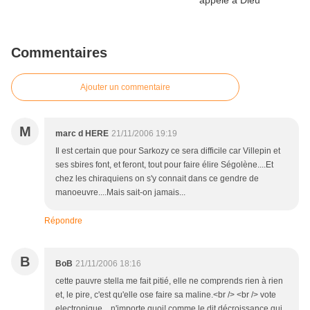
Commentaires
Ajouter un commentaire
M
marc d HERE
21/11/2006 19:19
Il est certain que pour Sarkozy ce sera difficile car Villepin et
ses sbires font, et feront, tout pour faire élire Ségolène....Et
chez les chiraquiens on s'y connait dans ce gendre de
manoeuvre....Mais sait-on jamais...
Répondre
B
BoB
21/11/2006 18:16
cette pauvre stella me fait pitié, elle ne comprends rien à rien
et, le pire, c'est qu'elle ose faire sa maline.<br /> <br /> vote
electronique... n'importe quoi! comme le dit décroissance qui