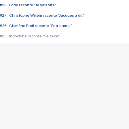
28 : Lorie raconte "Je vais vite"
#27 : Christophe Willem raconte "Jacques a dit"
#26 : Chimène Badi raconte "Entre nous"
#25 : Indochine raconte "3e sexe"
#24 : Zaho raconte "C'est chelou"
#23 : Patrick Bruel raconte "Au café des délices"
#22 : Kyo raconte "Le chemin"
#21 : Nolwenn Leroy raconte "Cassé"
#20 : Patrick Hernandez raconte "Born to be alive"
#19 : Lorie raconte "Près de moi"
#18 : Michael Jones raconte "A nos actes manqués" (avec Jean-Jacque
#17 : Khaled raconte "Aïcha"