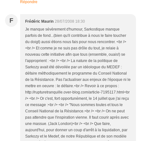
Répondre
F
Frédéric Maurin
28/07/2008 18:30
Je manque sévèrement d'humour, Sarkostique manque
parfois de fond...(bien qu'il contribue à nous le faire toucher
du doigt) aussi étions nous fais pour nous rencontrer. <br />
<br /> Et comme je ne suis pas drôle du tout, je relaie à
nouveau cette initiative afin que tous (ensemble, ouais!) se
l'approprient : <br /> <br /> La nature de la politique de
Sarkozy avait été dévoilée par un idéologue du MEDEF :
défaire méthodiquement le programme du Conseil National
de la Résistance. Pas l'actualiser aux enjeux de l'époque ni le
mettre en oeuvre : le défaire.<br /> Revoir à ce propos :
http://rupturetranquille.over-blog.com/article-7195117.html<br
/> <br /> Or c'est, fort opportunément, le 14 juillet que j'ai reçu
ce message :<br /> <br /> "Nous sommes toutes et tous le
Conseil National de la Résistance.<br /> <br /> On ne peut
pas attendre que l'inspiration vienne. Il faut courir après avec
une massue. (Jack London)<br /> <br /> Que faire,
aujourd'hui, pour donner un coup d'arrêt à la liquidation, par
Sarkozy et le Medef, de notre République et de son modèle