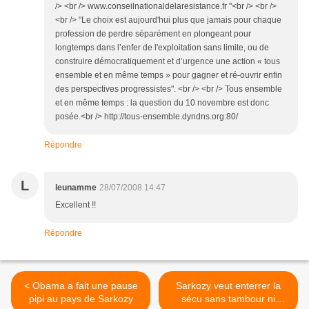
/> <br /> www.conseilnationaldelaresistance.fr "<br /> <br />
<br /> "Le choix est aujourd'hui plus que jamais pour chaque
profession de perdre séparément en plongeant pour
longtemps dans l’enfer de l'exploitation sans limite, ou de
construire démocratiquement et d’urgence une action « tous
ensemble et en même temps » pour gagner et ré-ouvrir enfin
des perspectives progressistes". <br /> <br /> Tous ensemble
et en même temps : la question du 10 novembre est donc
posée.<br /> http://tous-ensemble.dyndns.org:80/
Répondre
L
leunamme
28/07/2008 14:47
Excellent !!
Répondre
< Obama a fait une pause
Sarkozy veut enterrer la
pipi au pays de Sarkozy
sécu sans tambour ni