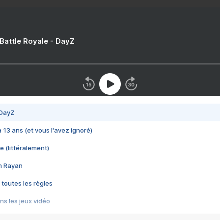
 Battle Royale - DayZ
 DayZ
 a 13 ans (et vous l'avez ignoré)
e (littéralement)
im Rayan
 toutes les règles
s les jeux vidéo
us choquant de Rockstar ? - Le scandale BULLY