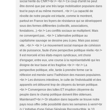
social hérité du CNR?<br /> <br /> Ce coup d'arrêt ne peut
être donné que par une très large mobilisation populaire dans
tout le pays et au même moment...<br /> La capacité de
révolte de notre peuple est intacte, comme le montrent,
partout en France les foyers de résistance qui se développent
sous des formes différentes (collectifs, associations,
fondations...).<br /> Les conflits sociaux se multiplient. Mais
ne convergent pas...<br /> L'alternative politique au
capitalisme sauvage se dessine peu à peu. Mais pas assez
vite...<br /> <br /> Le mouvement social manque de cohésion
et de puissance, faute d'une perspective politique réelle.<br />
Il est morcelé et les états-majors syndicaux, ont choisi
d'engager, entre eux, une course à la représentativité qui les
éloigne de leur base et les fragilise.<br /> <br /> La
perspective politique, elle, tarde à prendre forme car la
réflexion est menée sans l?adhésion des masses populaires.
<br /> Les divisions intestines, le culte de l'individualité et des
appareils ont détourné trop de citoyens du terrain politique.
<br /> Convergence des luttes ET irruption citoyenne du
peuple dans le champ politique doivent être obtenues.
Maintenant?<br /> Or situation dans laquelle se trouve notre
pays nous offre cette possibilité dans les semaines à venir!<br
/> L'initiative d'une Grève Générale Reconductible, le 10