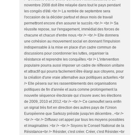
novembre 2008 doit être relayée dans tout le pays pendant
les congés d'été.<br /> La rentrée de septembre sera
l'occasion de la décider partout et deux mois de travail
permettront encore d'en assurer le succès.<br /> <br /> Sa
réussite repose, sur l'engagement, immédiat des forces de
chacune et chacun d'entre nous.<br /> <br /> Elle donnera
une cohésion au mouvement social en donnant l'impulsion
indispensable à la mise en place d'un cadre commun de
discussions pour coordonner les luttes, organiser la
résistance et reprendre les conquêtes.<br /> L'intervention
populaire pourra aussi imposer un cadre de réflexion unitaire
et attractif qui pourra facilement être élargi aux citoyens, pour
la création d'une vraie alternative aux politiques actuelles.<br
/> Elle pèsera sur les rassemblements des organisations
politiques de fin d'année et aura comme prolongement la
nouvelle séquence électorale qui s'ouvre avec les élections
de 2009, 2010 et 2012.<br /> <br /> Ce camouflet sera enfin
un signal très fort en direction des autres pays de l'Union
Européenne que Sarkozy préside jusqu'en décembre...<br />
<br /> <br /> Diffusez cet appel par tous les moyens possibles
et imaginables :<br /> <br /> Soyons le Conseil National de la
Résistance<br /> Résister, c'est créer. Créer, c'est Résister.<br