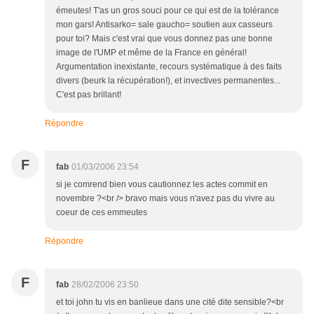
émeutes! T'as un gros souci pour ce qui est de la tolérance
mon gars! Antisarko= sale gaucho= soutien aux casseurs
pour toi? Mais c'est vrai que vous donnez pas une bonne
image de l'UMP et même de la France en général!
Argumentation inexistante, recours systématique à des faits
divers (beurk la récupération!), et invectives permanentes...
C'est pas brillant!
Répondre
F
fab
01/03/2006 23:54
si je comrend bien vous cautionnez les actes commit en
novembre ?<br /> bravo mais vous n'avez pas du vivre au
coeur de ces emmeutes
Répondre
F
fab
28/02/2006 23:50
et toi john tu vis en banlieue dans une cité dite sensible?<br