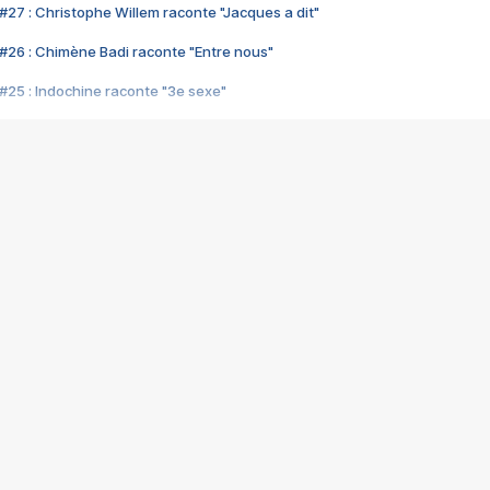
#27 : Christophe Willem raconte "Jacques a dit"
#26 : Chimène Badi raconte "Entre nous"
#25 : Indochine raconte "3e sexe"
#24 : Zaho raconte "C'est chelou"
#23 : Patrick Bruel raconte "Au café des délices"
#22 : Kyo raconte "Le chemin"
#21 : Nolwenn Leroy raconte "Cassé"
#20 : Patrick Hernandez raconte "Born to be alive"
#19 : Lorie raconte "Près de moi"
#18 : Michael Jones raconte "A nos actes manqués" (avec Jean-Jacque
#17 : Khaled raconte "Aïcha"
#16 : Corneille raconte "Parce qu'on vient de loin"
#15 : Indochine raconte "L'aventurier"