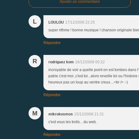
Ajouter un commentaire
L
LOULOU
17/12/2008 22:25
super rithme ! bonne musique ! chanson originale bie
Répondre
R
rodriguez kom
16/12/2008 00:22
incroyable de voir a quelle point on est tombes dans l'
patrie c'est moi ,c'est toi...alors reveille toi ou l'histoi
heureux pas un loup au ventre creux....<br /> :-)
Répondre
M
mikrokosmos
15/12/2008 21:31
c'est vous les trolls... du web.
Répondre