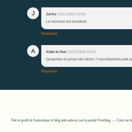
J
Jacko
15/12/2008 20:00
Le morceau est excellent.
Répondre
A
Attila le Hun
15/12/2008 19:50
Qu'apelles-tu prose néo-facho ? concrètement juste pou
Répondre
Voir le profil de
Sarkostique le blog anti sarkozy
sur le portail Overblog
Créer un b