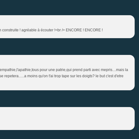
n construite ! agréable à écouter !<br /> ENCORE ! ENCORE !
empathie,l'apathie,tous pour une patrie,qui prend parti avec mepris....mais la
re se repetera......a moins qu'on t'ai trop tape sur les doigts? le but c'est d'etre