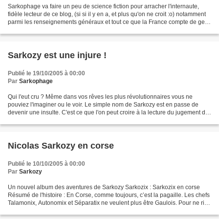
Sarkophage va faire un peu de science fiction pour arracher l'internaute,
fidèle lecteur de ce blog, (si si il y en a, et plus qu'on ne croit :o) notamment
parmi les renseignements généraux et tout ce que la France compte de gens
payés à surveiller ce...
Sarkozy est une injure !
Publié le 19/10/2005 à 00:00
Par
Sarkophage
Qui l'eut cru ? Même dans vos rêves les plus révolutionnaires vous ne
pouviez l'imaginer ou le voir. Le simple nom de Sarkozy est en passe de
devenir une insulte. C'est ce que l'on peut croire à la lecture du jugement du
tribunal correctionnel d'Auch...
Nicolas Sarkozy en corse
Publié le 10/10/2005 à 00:00
Par
Sarkozy
Un nouvel album des aventures de Sarkozy Sarkozix : Sarkozix en corse
Résumé de l'histoire : En Corse, comme toujours, c’est la pagaille. Les chefs
Talamonix, Autonomix et Séparatix ne veulent plus être Gaulois. Pour ne rien
arranger, Syndicalix, le chef...