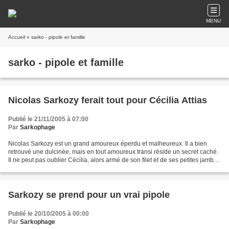
MENU
Accueil
» sarko - pipole et famille
sarko - pipole et famille
Nicolas Sarkozy ferait tout pour Cécilia Attias
Publié le 21/11/2005 à 07:00
Par
Sarkophage
Nicolas Sarkozy est un grand amoureux éperdu et malheureux. Il a bien
retrouvé une dulcinée, mais en tout amoureux transi réside un secret caché.
Il ne peut pas oublier Cécilia, alors armé de son filet et de ses petites jambes
poilues et dodues, il court...
Sarkozy se prend pour un vrai pipole
Publié le 20/10/2005 à 00:00
Par
Sarkophage