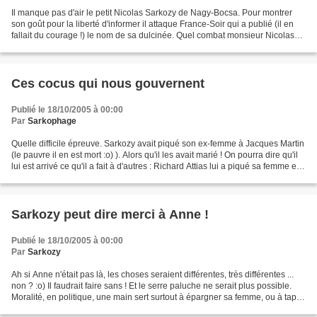
Il manque pas d'air le petit Nicolas Sarkozy de Nagy-Bocsa. Pour montrer
son goût pour la liberté d'informer il attaque France-Soir qui a publié (il en
fallait du courage !) le nom de sa dulcinée. Quel combat monsieur Nicolas
Sarkozy ! C'est vrai que...
Ces cocus qui nous gouvernent
Publié le 18/10/2005 à 00:00
Par
Sarkophage
Quelle difficile épreuve. Sarkozy avait piqué son ex-femme à Jacques Martin
(le pauvre il en est mort :o) ). Alors qu'il les avait marié ! On pourra dire qu'il
lui est arrivé ce qu'il a fait à d'autres : Richard Attias lui a piqué sa femme en
même temps...
Sarkozy peut dire merci à Anne !
Publié le 18/10/2005 à 00:00
Par
Sarkozy
Ah si Anne n'était pas là, les choses seraient différentes, très différentes ...
non ? :o) Il faudrait faire sans ! Et le serre paluche ne serait plus possible.
Moralité, en politique, une main sert surtout à épargner sa femme, ou à taper
sur le cul des...