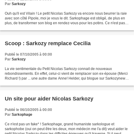
Par
Sarkozy
Ouh qu'il est Vilain ! Le petit Nicolas Sarkozy va encore nous beurrer la raie
avec son côté Pipole, moi je vous le dit. Sarkophage est obligé, de plus en
plus, de transformer son blog en rendez-vous pour les potins. Ce n'est pas
sérieux. Bon ... Sarkophage...
Scoop : Sarkozy remplace Cecilia
Publié le 07/10/2005 à 00:00
Par
Sarkozy
La vie sentimentale du Petit Nicolas Sarkozy connait de nouveaux
rebondissements. En effet, celui-ci vient de remplacer son ex-épouse (Merci
Richard !) par ... une autre dame Anne! Helder, qui blogue sur Sarkozynews
sort un scoop, il connait le nom de...
Un site pour aider Nicolas Sarkozy
Publié le 06/10/2005 à 00:00
Par
Sarkophage
Ce n'est pas un fake* ! Sarkophage, grand humaniste sarkologue et
sarkophobe (oui on peut être les deux, mon médecin me l'a dit) veut aider le
petit Nicolas Sarkozy dans les difficiles épreuves qu'il traverse. Si il peut