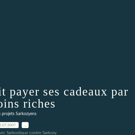
it payer ses cadeaux par
oins riches
 projets Sarkozyens
2.07.2007
…
vec Sarkostique contre Sarkozy