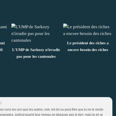
ami
Le président des riches a
fi
L'UMP de Sarkozy n'irradie
encore besoin des riches
pas pour les cantonales
01
i cons les uns que les autres, mdr, reli toi ou peut être que tu ne te rends
 camarades, surtout quand leur niveau ne depasse pas le tien, mais tu en ai