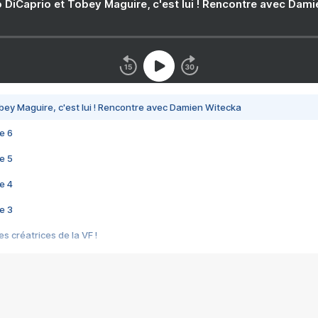
 DiCaprio et Tobey Maguire, c'est lui ! Rencontre avec Dam
bey Maguire, c'est lui ! Rencontre avec Damien Witecka
e 6
e 5
e 4
e 3
s créatrices de la VF !
e 2
e 1
e Mektoub My Love arrive enfin ! Rencontre avec Shaïn Boumedine et Sal