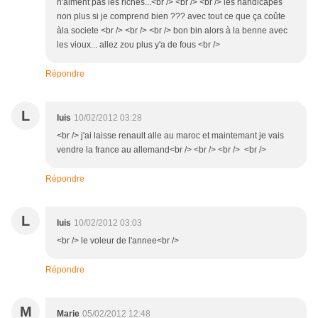
n'aiment pas les riches...<br /> <br /> <br /> les handicapés
non plus si je comprend bien ??? avec tout ce que ça coûte
àla societe <br /> <br /> <br /> bon bin alors à la benne avec
les vioux... allez zou plus y'a de fous <br />
Répondre
L
luis
10/02/2012 03:28
<br /> j'ai laisse renault alle au maroc et maintemant je vais
vendre la france au allemand<br /> <br /> <br /> <br />
Répondre
L
luis
10/02/2012 03:03
<br /> le voleur de l'annee<br />
Répondre
M
Marie
05/02/2012 12:48