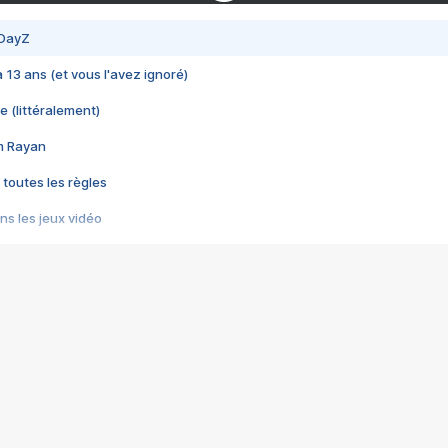
 DayZ
 a 13 ans (et vous l'avez ignoré)
e (littéralement)
im Rayan
 toutes les règles
s les jeux vidéo
us choquant de Rockstar ? - Le scandale BULLY
e plus moche de Steam
du RÊVE tourne au CAUCHEMAR
pendant 8 heures
it… à tort
umiliés par un jeu vidéo