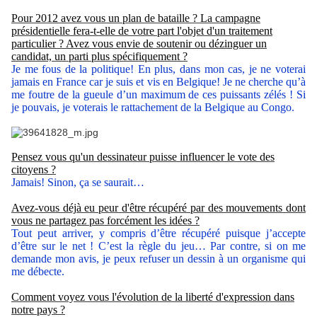
Pour 2012 avez vous un plan de bataille ? La campagne
présidentielle fera-t-elle de votre part l'objet d'un traitement
particulier ? Avez vous envie de soutenir ou dézinguer un
candidat, un parti plus spécifiquement ?
Je me fous de la politique! En plus, dans mon cas, je ne voterai
jamais en France car je suis et vis en Belgique! Je ne cherche qu’à
me foutre de la gueule d’un maximum de ces puissants zélés ! Si
je pouvais, je voterais le rattachement de la Belgique au Congo.
Pensez vous qu'un dessinateur puisse influencer le vote des
citoyens ?
Jamais! Sinon, ça se saurait…
Avez-vous déjà eu peur d'être récupéré par des mouvements dont
vous ne partagez pas forcément les idées ?
Tout peut arriver, y compris d’être récupéré puisque j’accepte
d’être sur le net ! C’est la règle du jeu… Par contre, si on me
demande mon avis, je peux refuser un dessin à un organisme qui
me débecte.
Comment voyez vous l'évolution de la liberté d'expression dans
notre pays ?