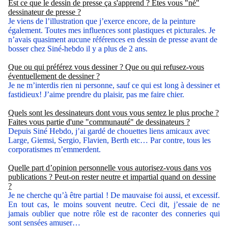
Est ce que le dessin de presse ça s'apprend ? Etes vous "né"
dessinateur de presse ?
Je viens de l’illustration que j’exerce encore, de la peinture
également. Toutes mes influences sont plastiques et picturales. Je
n’avais quasiment aucune références en dessin de presse avant de
bosser chez Siné-hebdo il y a plus de 2 ans.
Que ou qui préférez vous dessiner ? Que ou qui refusez-vous
éventuellement de dessiner ?
Je ne m’interdis rien ni personne, sauf ce qui est long à dessiner et
fastidieux! J’aime prendre du plaisir, pas me faire chier.
Quels sont les dessinateurs dont vous vous sentez le plus proche ?
Faites vous partie d'une "communauté" de dessinateurs ?
Depuis Siné Hebdo, j’ai gardé de chouettes liens amicaux avec
Large, Giemsi, Sergio, Flavien, Berth etc… Par contre, tous les
corporatismes m’emmerdent.
Quelle part d’opinion personnelle vous autorisez-vous dans vos
publications ? Peut-on rester neutre et impartial quand on dessine
?
Je ne cherche qu’à être partial ! De mauvaise foi aussi, et excessif.
En tout cas, le moins souvent neutre. Ceci dit, j’essaie de ne
jamais oublier que notre rôle est de raconter des conneries qui
sont sensées amuser…