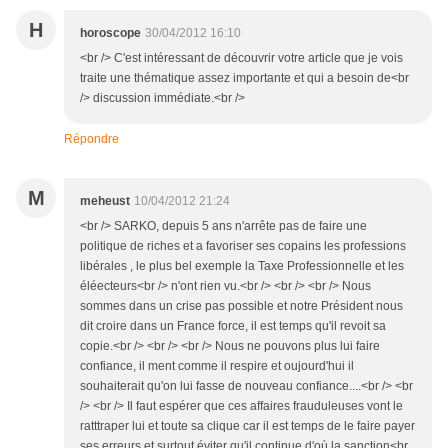
H
horoscope
30/04/2012 16:10
<br /> C'est intéressant de découvrir votre article que je vois
traite une thématique assez importante et qui a besoin de<br
/> discussion immédiate.<br />
Répondre
M
meheust
10/04/2012 21:24
<br /> SARKO, depuis 5 ans n'arrête pas de faire une
politique de riches et a favoriser ses copains les professions
libérales , le plus bel exemple la Taxe Professionnelle et les
éléecteurs<br /> n'ont rien vu.<br /> <br /> <br /> Nous
sommes dans un crise pas possible et notre Président nous
dit croire dans un France force, il est temps qu'il revoit sa
copie.<br /> <br /> <br /> Nous ne pouvons plus lui faire
confiance, il ment comme il respire et oujourd'hui il
souhaiterait qu'on lui fasse de nouveau confiance....<br /> <br
/> <br /> Il faut espérer que ces affaires frauduleuses vont le
ratttraper lui et toute sa clique car il est temps de le faire payer
ses erreurs et surtout éviter qu'il continue d'où la sanction<br