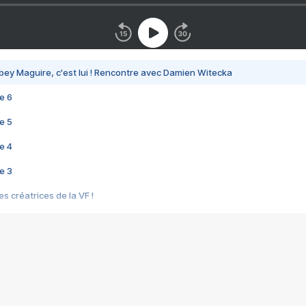
bey Maguire, c'est lui ! Rencontre avec Damien Witecka
e 6
e 5
e 4
e 3
s créatrices de la VF !
e 2
e 1
e Mektoub My Love arrive enfin ! Rencontre avec Shaïn Boumedine et Sal
i : après Toni en famille