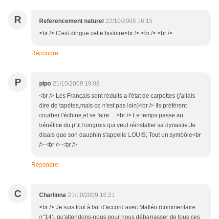
R
Referencement naturel
22/10/2009 16:15
<br /> C'est dingue cette histoire<br /> <br /> <br />
Répondre
P
pipo
21/10/2009 19:08
<br /> Les Français sont réduits a l'état de carpettes (j'allais
dire de tapètes,mais ce n'est pas loin)<br /> Ils préfèrent
courber l'échine,et se faire.....<br /> Le temps passe au
bénéfice du p'tit hongrois qui veut réinstaller sa dynastie.Je
disais que son dauphin s'appelle LOUIS; Tout un symbôle<br
/> <br /> <br />
Répondre
C
Charlinna
21/10/2009 16:21
<br /> Je suis tout à fait d'accord avec Mattéo (commentaire
n°14), qu'attendons-nous pour nous débarrasser de tous ces