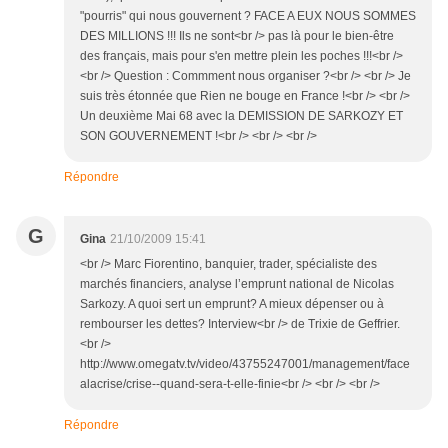
"pourris" qui nous gouvernent ? FACE A EUX NOUS SOMMES
DES MILLIONS !!! Ils ne sont<br /> pas là pour le bien-être
des français, mais pour s'en mettre plein les poches !!!<br />
<br /> Question : Commment nous organiser ?<br /> <br /> Je
suis très étonnée que Rien ne bouge en France !<br /> <br />
Un deuxième Mai 68 avec la DEMISSION DE SARKOZY ET
SON GOUVERNEMENT !<br /> <br /> <br />
Répondre
G
Gina
21/10/2009 15:41
<br /> Marc Fiorentino, banquier, trader, spécialiste des
marchés financiers, analyse l’emprunt national de Nicolas
Sarkozy. A quoi sert un emprunt? A mieux dépenser ou à
rembourser les dettes? Interview<br /> de Trixie de Geffrier.
<br />
http://www.omegatv.tv/video/43755247001/management/face
alacrise/crise--quand-sera-t-elle-finie<br /> <br /> <br />
Répondre