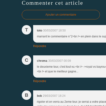
Commenter cet article
Ajouter un commentaire
T
toto
30/03/2007 18:50
marrant le commentaire n°2<br /> en plein dans le suj
Répondre
C
chroma
30/03/2007 00:09
le deuxieme tour, c'est tout vu.<br /> ->royal vs bayro
<br /> et que le meilleur gagne...
Répondre
B
bob
29/03/2007 18:24
rigoler et on verra au 2eme tour. je serrai a votre pla