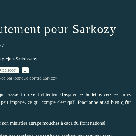
rutement pour Sarkozy
zy
 projets Sarkozyens
9.03.2007
…
vec Sarkostique contre Sarkozy
i brassent du vent et tentent d'aspirer les bulletins vers les urnes
.
s, peu importe, ce qui compte c'est qu'il fonctionne aussi bien qu'un
ur
son ministère attrape mouches à caca du front national :