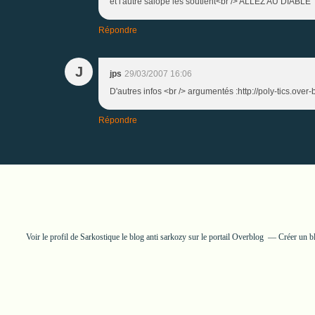
et l'autre salope les soutient<br /> ALLEZ AU DIABL
Répondre
J
jps
29/03/2007 16:06
D'autres infos <br /> argumentés :http://poly-tics.over
Répondre
Voir le profil de
Sarkostique le blog anti sarkozy
sur le portail Overblog
Créer un b