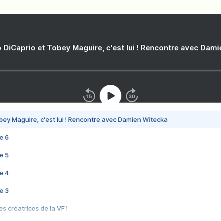
 DiCaprio et Tobey Maguire, c'est lui ! Rencontre avec Dam
bey Maguire, c'est lui ! Rencontre avec Damien Witecka
e 6
e 5
e 4
e 3
s créatrices de la VF !