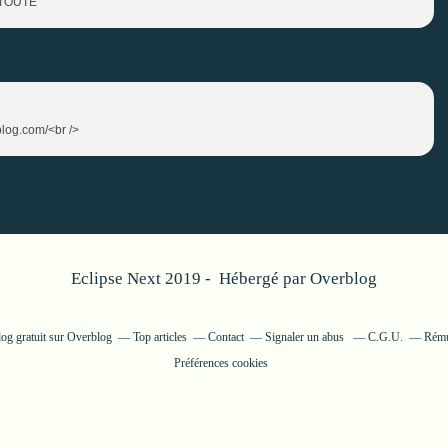
E TOUTE
-blog.com/<br />
Eclipse Next 2019 - Hébergé par
Overblog
log gratuit sur Overblog
Top articles
Contact
Signaler un abus
C.G.U.
Rémun
Préférences cookies