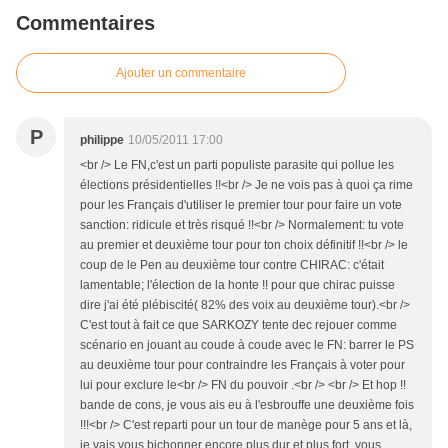
Commentaires
Ajouter un commentaire
P
philippe
10/05/2011 17:00
<br /> Le FN,c'est un parti populiste parasite qui pollue les
élections présidentielles !!<br /> Je ne vois pas à quoi ça rime
pour les Français d'utiliser le premier tour pour faire un vote
sanction: ridicule et très risqué !!<br /> Normalement: tu vote
au premier et deuxième tour pour ton choix définitif !!<br /> le
coup de le Pen au deuxième tour contre CHIRAC: c'était
lamentable; l'élection de la honte !! pour que chirac puisse
dire j'ai été plébiscité( 82% des voix au deuxième tour).<br />
C'est tout à fait ce que SARKOZY tente dec rejouer comme
scénario en jouant au coude à coude avec le FN: barrer le PS
au deuxième tour pour contraindre les Français à voter pour
lui pour exclure le<br /> FN du pouvoir .<br /> <br /> Et hop !!
bande de cons, je vous ais eu à l'esbrouffe une deuxième fois
!!!<br /> C'est reparti pour un tour de manège pour 5 ans et là,
je vais vous bichonner encore plus dur et plus fort, vous