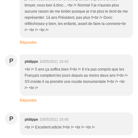
broyer, vous tuer à bloc....<br /> Normal !! je n'aurais plus
aucune raison de me brider puisque je n'ai plus le droit de me
représenter: 1à ans Président, pas plus !!<br /> Donc
réfléchissez-y bien, les enfants, avant de faire la connerie<br
/> <br /> <br />
Répondre
P
philippe
10/05/2011 16:42
<br /> 5 ans ça suffira bien !!<br /> Il n'a pas compris que les
Français comptent les jours depuis au moins deux ans !!<br />
S'il insiste il va prendre une rouste monumentale !!<br /> <br
/> <br />
Répondre
P
philippe
10/05/2011 16:40
<br /> Excellent article !!<br /> <br /> <br />