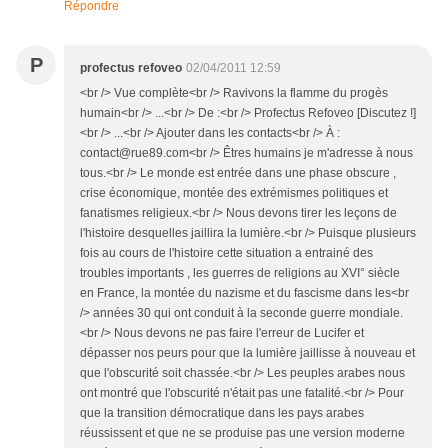
Répondre
P
profectus refoveo
02/04/2011 12:59
<br /> Vue complète<br /> Ravivons la flamme du progès
humain<br /> ...<br /> De :<br /> Profectus Refoveo [Discutez !]
<br /> ...<br /> Ajouter dans les contacts<br /> À :
contact@rue89.com<br /> Êtres humains je m'adresse à nous
tous.<br /> Le monde est entrée dans une phase obscure ,
crise économique, montée des extrémismes politiques et
fanatismes religieux.<br /> Nous devons tirer les leçons de
l'histoire desquelles jaillira la lumière.<br /> Puisque plusieurs
fois au cours de l'histoire cette situation a entrainé des
troubles importants , les guerres de religions au XVI° siècle
en France, la montée du nazisme et du fascisme dans les<br
/> années 30 qui ont conduit à la seconde guerre mondiale.
<br /> Nous devons ne pas faire l'erreur de Lucifer et
dépasser nos peurs pour que la lumière jaillisse à nouveau et
que l'obscurité soit chassée.<br /> Les peuples arabes nous
ont montré que l'obscurité n'était pas une fatalité.<br /> Pour
que la transition démocratique dans les pays arabes
réussissent et que ne se produise pas une version moderne