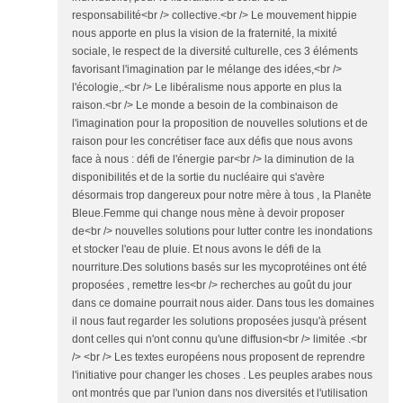
responsabilité<br /> collective.<br /> Le mouvement hippie
nous apporte en plus la vision de la fraternité, la mixité
sociale, le respect de la diversité culturelle, ces 3 éléments
favorisant l'imagination par le mélange des idées,<br />
l'écologie,.<br /> Le libéralisme nous apporte en plus la
raison.<br /> Le monde a besoin de la combinaison de
l'imagination pour la proposition de nouvelles solutions et de
raison pour les concrétiser face aux défis que nous avons
face à nous : défi de l'énergie par<br /> la diminution de la
disponibilités et de la sortie du nucléaire qui s'avère
désormais trop dangereux pour notre mère à tous , la Planète
Bleue.Femme qui change nous mène à devoir proposer
de<br /> nouvelles solutions pour lutter contre les inondations
et stocker l'eau de pluie. Et nous avons le défi de la
nourriture.Des solutions basés sur les mycoprotéines ont été
proposées , remettre les<br /> recherches au goût du jour
dans ce domaine pourrait nous aider. Dans tous les domaines
il nous faut regarder les solutions proposées jusqu'à présent
dont celles qui n'ont connu qu'une diffusion<br /> limitée .<br
/> <br /> Les textes européens nous proposent de reprendre
l'initiative pour changer les choses . Les peuples arabes nous
ont montrés que par l'union dans nos diversités et l'utilisation