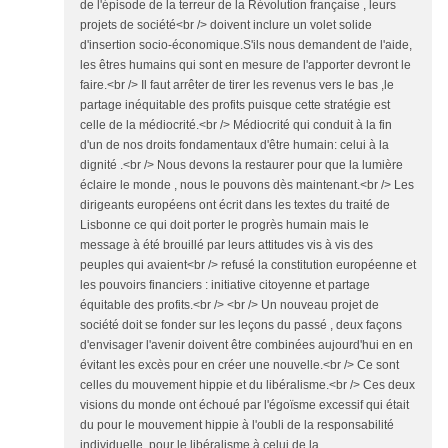
de l'épisode de la terreur de la Révolution française , leurs
projets de société<br /> doivent inclure un volet solide
d'insertion socio-économique.S'ils nous demandent de l'aide,
les êtres humains qui sont en mesure de l'apporter devront le
faire.<br /> Il faut arrêter de tirer les revenus vers le bas ,le
partage inéquitable des profits puisque cette stratégie est
celle de la médiocrité.<br /> Médiocrité qui conduit à la fin
d'un de nos droits fondamentaux d'être humain: celui à la
dignité .<br /> Nous devons la restaurer pour que la lumière
éclaire le monde , nous le pouvons dès maintenant.<br /> Les
dirigeants européens ont écrit dans les textes du traité de
Lisbonne ce qui doit porter le progrès humain mais le
message à été brouillé par leurs attitudes vis à vis des
peuples qui avaient<br /> refusé la constitution européenne et
les pouvoirs financiers : initiative citoyenne et partage
équitable des profits.<br /> <br /> Un nouveau projet de
société doit se fonder sur les leçons du passé , deux façons
d'envisager l'avenir doivent être combinées aujourd'hui en en
évitant les excès pour en créer une nouvelle.<br /> Ce sont
celles du mouvement hippie et du libéralisme.<br /> Ces deux
visions du monde ont échoué par l'égoïsme excessif qui était
du pour le mouvement hippie à l'oubli de la responsabilité
individuelle, pour le libéralisme à celui de la