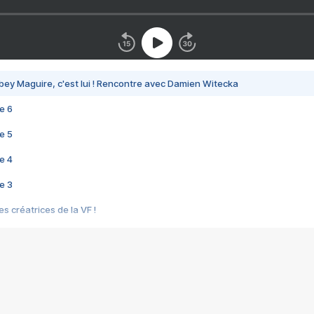
bey Maguire, c'est lui ! Rencontre avec Damien Witecka
e 6
e 5
e 4
e 3
s créatrices de la VF !
e 2
e 1
e Mektoub My Love arrive enfin ! Rencontre avec Shaïn Boumedine et Sal
i : après Toni en famille