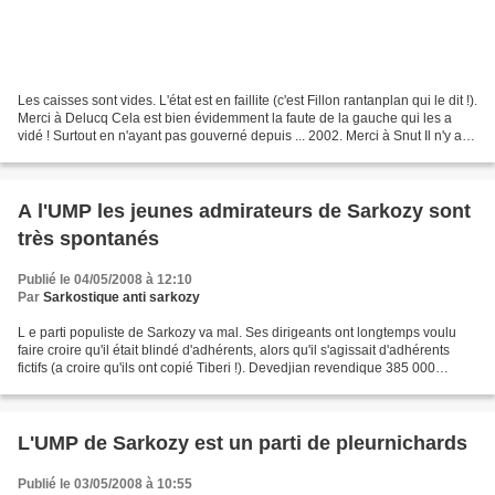
Les caisses sont vides. L'état est en faillite (c'est Fillon rantanplan qui le dit !).
Merci à Delucq Cela est bien évidemment la faute de la gauche qui les a
vidé ! Surtout en n'ayant pas gouverné depuis ... 2002. Merci à Snut Il n'y a
plus de sous,...
A l'UMP les jeunes admirateurs de Sarkozy sont
très spontanés
Publié le 04/05/2008 à 12:10
Par
Sarkostique anti sarkozy
L e parti populiste de Sarkozy va mal. Ses dirigeants ont longtemps voulu
faire croire qu'il était blindé d'adhérents, alors qu'il s'agissait d'adhérents
fictifs (a croire qu'ils ont copié Tiberi !). Devedjian revendique 385 000
populistes, alors que...
L'UMP de Sarkozy est un parti de pleurnichards
Publié le 03/05/2008 à 10:55