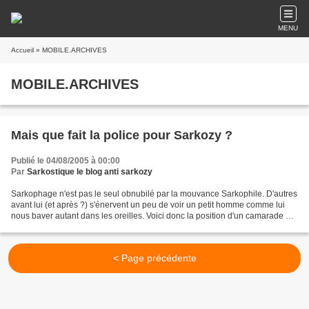
MENU
Accueil
» MOBILE.ARCHIVES
MOBILE.ARCHIVES
Mais que fait la police pour Sarkozy ?
Publié le 04/08/2005 à 00:00
Par
Sarkostique le blog anti sarkozy
Sarkophage n'est pas le seul obnubilé par la mouvance Sarkophile. D'autres
avant lui (et après ?) s'énervent un peu de voir un petit homme comme lui
nous baver autant dans les oreilles. Voici donc la position d'un camarade du
web, que Sarkophage ne connait...
< Page précédente